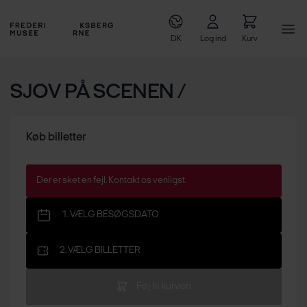
DK
Log ind
Kurv
SJOV PÅ SCENEN /
Køb billetter
Der er sket en fejl. Kontakt os venligst.
1. VÆLG BESØGSDATO
2. VÆLG BILLETTER
Føj til kurven