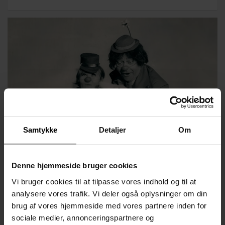
Samtykke
Detaljer
Om
Denne hjemmeside bruger cookies
Til denne familie workshop skal I både høre om komik og sjove
skuespillere og prøve at spille selv.
Vi bruger cookies til at tilpasse vores indhold og til at
analysere vores trafik. Vi deler også oplysninger om din
Først fortæller skuespiller og underviser Andreas Sinding lidt
om nogle af de skægge og skøre personer, som har fået folk til
brug af vores hjemmeside med vores partnere inden for
at grine, blive overrasket og pinligt berørte, og som har givet os
sociale medier, annonceringspartnere og
et nyt blik på verden.