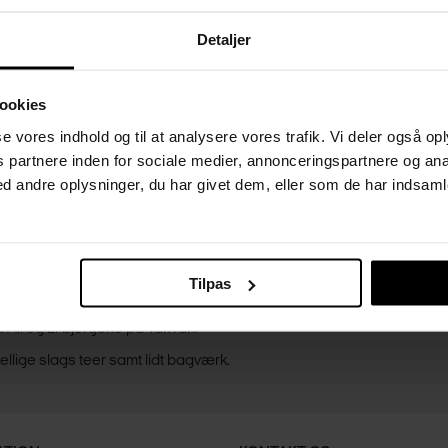
Detaljer
ookies
sse vores indhold og til at analysere vores trafik. Vi deler også o
partnere inden for sociale medier, annonceringspartnere og ana
 andre oplysninger, du har givet dem, eller som de har indsamle
tter fokus på te fra Kina og Taiwan. Professor
der vil føre os gennem en række af sine
 Der vil være fokus på teens habitat, og hvordan
Tilpas
ong Jing, 20 km fra den berømte West Lake.
 er Da Hong Pao. Vi slutter af med en te fra en
 Ali og LI bjergene på Taiwan.
kellige slags teer samt lidt bagværk.