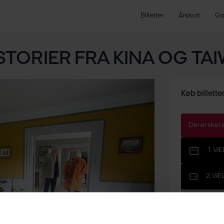
Billetter
Årskort
Ga
TORIER FRA KINA OG TAI
Køb billette
Der er sket e
1. V
2. VÆ