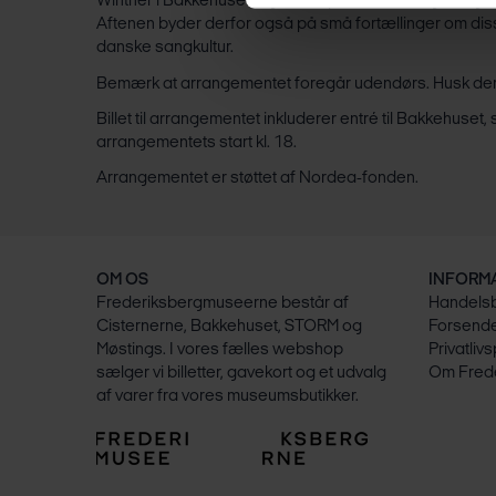
Winther i Bakkehuset, og deres poesi er stadig klangb
Aftenen byder derfor også på små fortællinger om dis
danske sangkultur.
Bemærk at arrangementet foregår udendørs. Husk derfo
Billet til arrangementet inkluderer entré til Bakkehuset
arrangementets start kl. 18.
Arrangementet er støttet af Nordea-fonden.
OM OS
INFORM
Frederiksbergmuseerne består af
Handelsb
Cisternerne, Bakkehuset, STORM og
Forsende
Møstings. I vores fælles webshop
Privatlivs
sælger vi billetter, gavekort og et udvalg
Om Fred
af varer fra vores museumsbutikker.