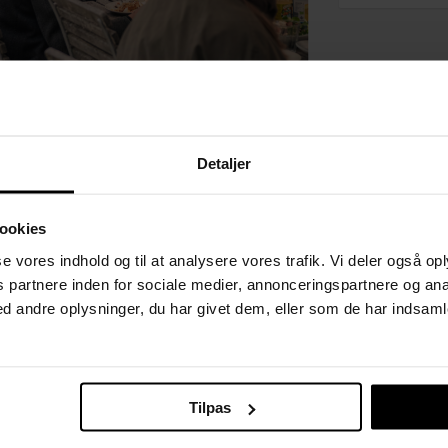
eum dækker vi op til langbordsmiddag og
 årstidens høst, fællesskabet og den danske
Detaljer
fra Orangeriets roste køkken, der er baseret
ookies
andet af italiensk brødsalat med burrata,
sse vores indhold og til at analysere vores trafik. Vi deler også o
ødder.
partnere inden for sociale medier, annonceringspartnere og ana
 Futtrup op til fællessang, og Futtrup guider
 andre oplysninger, du har givet dem, eller som de har indsamle
e sange, der knytter sig til sensommeren,
daldertiden fik den et særligt løft i de litterære
Tilpas
 første tre årtier af 1800-tallet kom danske
S. Ingemann, N.F.S. Grundtvig og Christian