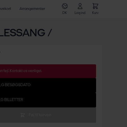
vekort
Arrangementer
DK
Log ind
Kurv
LESSANG /
r
n fejl. Kontakt os venligst.
ÆLG BESØGSDATO
LG BILLETTER
Føj til kurven