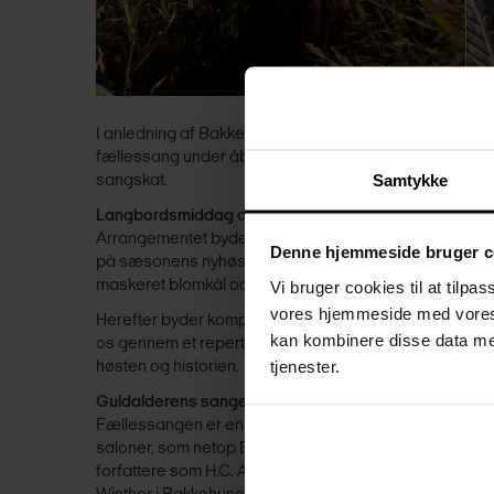
I anledning af Bakkehusets 100-års jubilæum som mus
fællessang under åben himmel - en sanselig fejring af
Samtykke
sangskat.
Langbordsmiddag og fællessang:
Arrangementet byder på fællesspisning med skøn mad 
Denne hjemmeside bruger c
på sæsonens nyhøstede råvarer. Menuen består blandt 
Vi bruger cookies til at tilpa
maskeret blomkål og bagt kulmule med små nye guler
vores hjemmeside med vores 
Herefter byder komponist, sanger og tekstforfatter Sara
kan kombinere disse data med
os gennem et repertoire af både ældre og nyere dansk
tjenester.
høsten og historien.
Guldalderens sange og poesi:
Fællessangen er en forankret del af vores kultur, og i gul
saloner, som netop Bakkehuset dannede ramme om. I de
forfattere som H.C. Andersen, Adam Oehlenschläger, B.