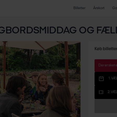
Billetter
Årskort
Ga
NGBORDSMIDDAG OG FÆL
Køb billette
Der er sket e
1. V
2. VÆ