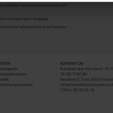
und for mange af de sange, vi synger i dag.
se skikkelser og deres betydning for den
r varmt tøj og evt. et tæppe.
, som man er velkommen til at se forinden
ATION
KONTAKT OS
etingelser
Kundeservice man-tors kl. 10-1
lsesinformation
Tlf.:
69 13 80 90
politik
Howitzvej 5, 3.sal, 2000 Freder
eriksbergmuseerne
info@frederiksbergmuseerne.d
CVR nr.: 82 33 04 10