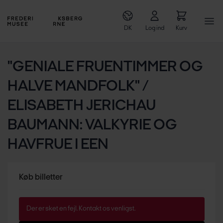
DK
Log ind
Kurv
"GENIALE FRUENTIMMER OG
HALVE MANDFOLK" /
ELISABETH JERICHAU
BAUMANN: VALKYRIE OG
HAVFRUE I EEN
Køb billetter
Der er sket en fejl. Kontakt os venligst.