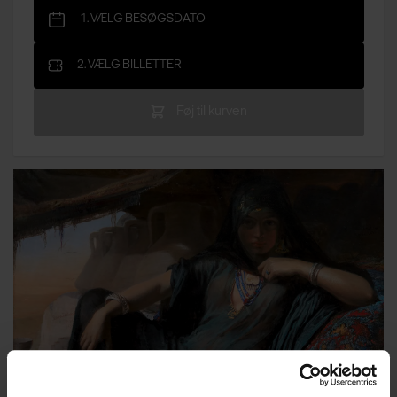
1. VÆLG BESØGSDATO
2. VÆLG BILLETTER
Føj til kurven