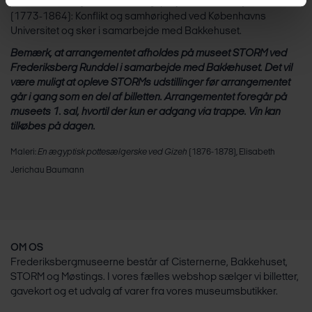
Samtalerne udgår fra forskningsprojektet:
Dansk-tyske kulturer
(1773-1864): Konflikt og samhørighed
ved Københavns
Universitet og sker i samarbejde med Bakkehuset.
Bemærk, at arrangementet afholdes på museet STORM ved
Frederiksberg Runddel i samarbejde med Bakkehuset. Det vil
være muligt at opleve STORMs udstillinger før arrangementet
går i gang som en del af billetten. Arrangementet foregår på
museets 1. sal, hvortil der kun er adgang via trappe. Vin kan
tilkøbes på dagen.
Maleri:
En ægyptisk pottesælgerske ved Gizeh
(1876-1878), Elisabeth
Jerichau Baumann
OM OS
Frederiksbergmuseerne består af Cisternerne, Bakkehuset,
STORM og Møstings. I vores fælles webshop sælger vi billetter,
gavekort og et udvalg af varer fra vores museumsbutikker.