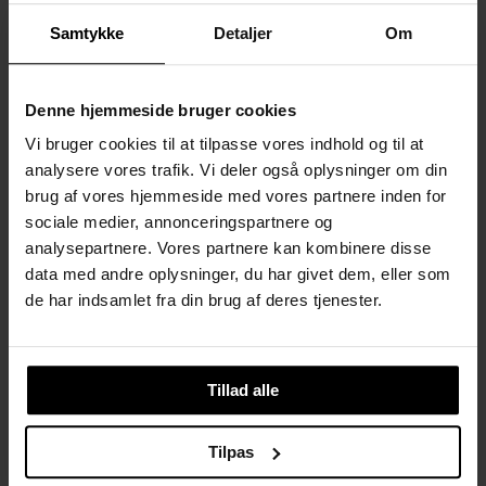
Samtykke
Detaljer
Om
Tysk-polske Elisabeth Jerichau Baumann stak ud fra mængden
i det provinsielle København hen over midten af 1800-tallet.
Hun var en berejst maler, gift med en billedhugger og mor til en
Denne hjemmeside bruger cookies
stor børneflok. Med sin kosmopolitiske orientering var Elisabeth
Jerichau Baumann ganske bevidst om betydningen af
Vi bruger cookies til at tilpasse vores indhold og til at
intellektuel stimulans og salonkultur, af at pleje det rette
analysere vores trafik. Vi deler også oplysninger om din
netværk og skabe forretningskontakter. Hendes
brug af vores hjemmeside med vores partnere inden for
sammenkomster var med andre ord aldrig kedelige.
sociale medier, annonceringspartnere og
Ved denne samtalesalon fortæller postdoc og kunsthistoriker
analysepartnere. Vores partnere kan kombinere disse
Sine Krogh om 1800-tallets banebrydende billedkunstner
data med andre oplysninger, du har givet dem, eller som
Elisabeth Jerichau Baumann (1818-1881) og hendes dansk-
de har indsamlet fra din brug af deres tjenester.
tyske forbindelser i dialog med lektor i tysk Anna Sandberg.
Dette arrangement er det første ud af to samtalesaloner, som
sætter fokus på to ekstravagante kvinder, der satte hvert sit
præg på 1800-tallets kulturliv: Elisabeth Jerichau Baumann og
Tillad alle
Friederike Brun. Begge kvinder navigerede mellem dansk og
tysk kultur i en guldalder, der ikke kun var harmoni, men også
Tilpas
præget af konflikter og politisering.