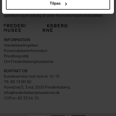
Tilpas
Frederiksbergmuseerne består af Cisternerne, Bakkehuset,
STORM og Møstings. I vores fælles webshop sælger vi billetter,
gavekort og et udvalg af varer fra vores museumsbutikker.
INFORMATION
Handelsbetingelser
Forsendelsesinformation
Privatlivspolitik
Om Frederiksbergmuseerne
KONTAKT OS
Kundeservice man-tors kl. 10-15
Tlf.:
69 13 80 90
Howitzvej 5, 3.sal, 2000 Frederiksberg
info@frederiksbergmuseerne.dk
CVR nr.: 82 33 04 10