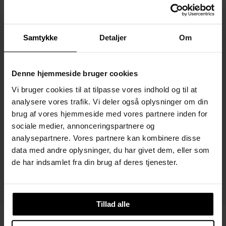
Bolig & Design
Møstings
Cisternerne
Pris (stigende)
Diverse
Møstings
Bakkehuset
Samtykke
Detaljer
Om
Pris (faldende)
Nyeste
Frederiksberg
Storm P.
Denne hjemmeside bruger cookies
Ældste
Humor & Satire
Vi bruger cookies til at tilpasse vores indhold og til at
analysere vores trafik. Vi deler også oplysninger om din
brug af vores hjemmeside med vores partnere inden for
sociale medier, annonceringspartnere og
Fællesbillet
analysepartnere. Vores partnere kan kombinere disse
data med andre oplysninger, du har givet dem, eller som
180,00 DKK
de har indsamlet fra din brug af deres tjenester.
Føj til kurven
Tillad alle
OM OS